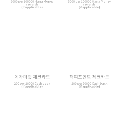
200 per 20000 Cash back
200 per 20000 Cash back
(if applicable)
(if applicable)
하나멤버스 Mega 체크카드
쇼핑앤조이 카드
200 per 20000 Hana Money rewards
5000 KRW Cash back
(if applicable)
(if applicable)