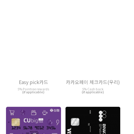
Easy pick카드
카카오페이 체크카드(우리)
5% Pointree rewards
5% Cash back
(if applicable)
(if applicable)