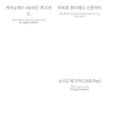
2% Kakao Money rewards
(if applicable)
노리2 체크카드(KB Pay)
신한카드 주거래 신용
2% Cash back
2% My Shinhan Point rewards
(if applicable)
(if applicable)