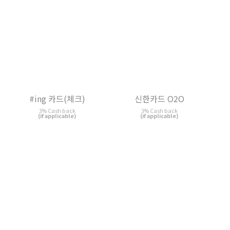
#ing 카드(체크)
신한카드 O2O
3% Cash back
3% Cash back
(if applicable)
(if applicable)
카카오페이 KB국민 체크카
위메프 원더페이 신한카드
드
2% Wemakeprice Wonder Point
rewards