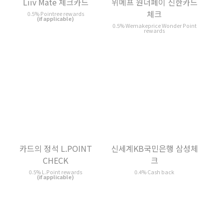
카드의 정석 L.POINT
신세계KB국민은행 삼성체
CHECK
크
0.5% L.Point rewards
0.4% Cash back
(if applicable)
1Q 카드 Special
1Q Special+
5000 per 100000 Hana Money
5000 per 100000 Hana Money
rewards
rewards
(if applicable)
(if applicable)