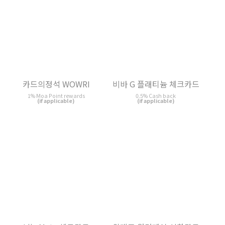
Liiv Mate 체크카드
위메프 원더페이 신한카드
체크
0.5% Pointree rewards
(if applicable)
0.5% Wemakeprice Wonder Point
rewards