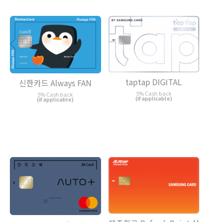
taptap DIGITAL
신한카드 Always FAN
5% Cash back
5% Cash back
(if applicable)
(if applicable)