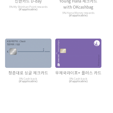
신한카드 D-day
Young Hana 체크카드
with OKcashbag
5% My Shinhan Point rewards
(if applicable)
5% Hana Money rewards
(if applicable)
청춘대로 싱글 체크카드
우체국라이프+ 플러스 카드
5% Cash back
5% Cash back
(if applicable)
(if applicable)