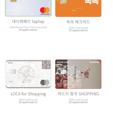
네이버페이 taptap
쏙쏙 체크카드
10% Naver Pay Point rewards
10% Cash back
(if applicable)
(if applicable)
LOCA for Shopping
카드의 정석 SHOPPING
10% Cash back
10% Cash back
(if applicable)
(if applicable)