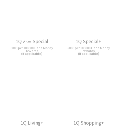
1Q Living+
1Q Shopping+
5000 per 100000 Hana Money
5000 per 100000 Hana Money
rewards
rewards
(if applicable)
(if applicable)
메가마켓 체크카드
해피포인트 체크카드