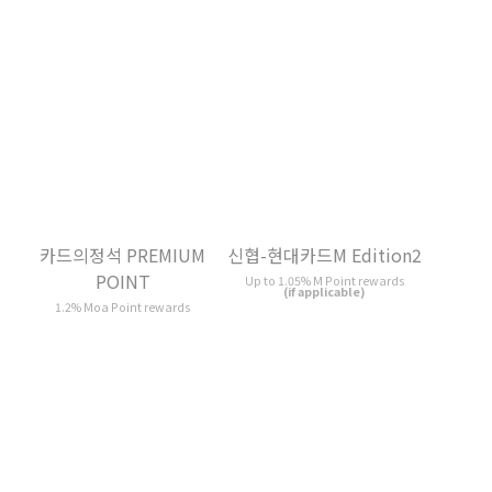
신협-현대카드M Edition2
Up to 1.05% M Point rewards
(if applicable)
신협-현대카드M2
Edition2
Up to 1.05% M Point rewards
(if applicable)