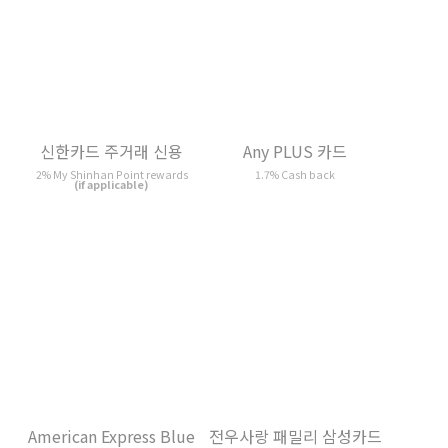
American Express Blue
Any PLUS 카드
1.5% Membership Rewards®
1.7% Cash back
(Samsung) rewards
전우사랑 패밀리 삼성카드
삼성페이카드
1.5% Bonus Point rewards
1.5% Cash back
(if applicable)