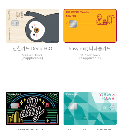
Easy ring 티타늄카드
신한카드 Deep ECO
5% Cash back
5% Cash back
(if applicable)
(if applicable)