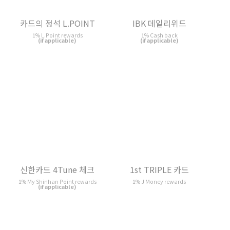
신한카드 4Tune 체크
1st TRIPLE 카드
1% My Shinhan Point rewards
1% J Money rewards
(if applicable)
카드의정석 WOWRI
비바 G 플래티늄 체크카드
1% Moa Point rewards
0.5% Cash back
(if applicable)
(if applicable)