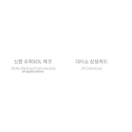
카드의 정석 L.POINT
IBK 데일리위드
1% L.Point rewards
1% Cash back
(if applicable)
(if applicable)